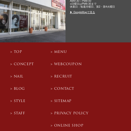
AM9:30～PM8:00
※日曜日はPM6:30まで
休業日：毎週月曜日、第2・第4火曜日
▶ GoogleMapで見る
TOP
MENU
CONCEPT
WEBCOUPON
NAIL
RECRUIT
BLOG
CONTACT
STYLE
SITEMAP
STAFF
PRIVACY POLICY
ONLINE SHOP