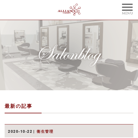
TOP
CONCEPT
トップ
コンセプト
NAIL
BLOG
ネイル
ブログ
STYLE
STAFF
スタイル
スタッフ
MENU
WEBCOUPON
メニュー
ウェブクーポン
最新の記事
RECRUIT
ONLINE SHOP
リクルート
オンラインショップ
ご予約はこちらから
2020-10-22
衛生管理