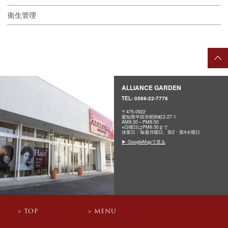
衛生管理
ALLIANCE GARDEN
TEL:
0569-22-7776
〒475-0922
愛知県半田市昭和町2-27-1
AM9:30～PM8:00
※日曜日はPM6:30まで
休業日：毎週月曜日、第2・第4火曜日
▶ GoogleMapで見る
TOP
MENU