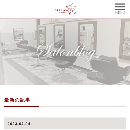
TOP
CONCEPT
トップ
コンセプト
NAIL
BLOG
ネイル
ブログ
STYLE
STAFF
スタイル
スタッフ
MENU
WEBCOUPON
メニュー
ウェブクーポン
最新の記事
RECRUIT
ONLINE SHOP
リクルート
オンラインショップ
ご予約はこちらから
2023-04-04