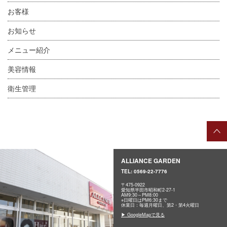
お客様
お知らせ
メニュー紹介
美容情報
衛生管理
ALLIANCE GARDEN
TEL:
0569-22-7776
〒475-0922
愛知県半田市昭和町2-27-1
AM9:30～PM8:00
※日曜日はPM6:30まで
休業日：毎週月曜日、第2・第4火曜日
▶ GoogleMapで見る