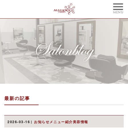
TOP
CONCEPT
トップ
コンセプト
NAIL
BLOG
ネイル
ブログ
STYLE
STAFF
スタイル
スタッフ
MENU
WEBCOUPON
メニュー
ウェブクーポン
最新の記事
RECRUIT
ONLINE SHOP
リクルート
オンラインショップ
ご予約はこちらから
2026-03-16
お知らせメニュー紹介美容情報