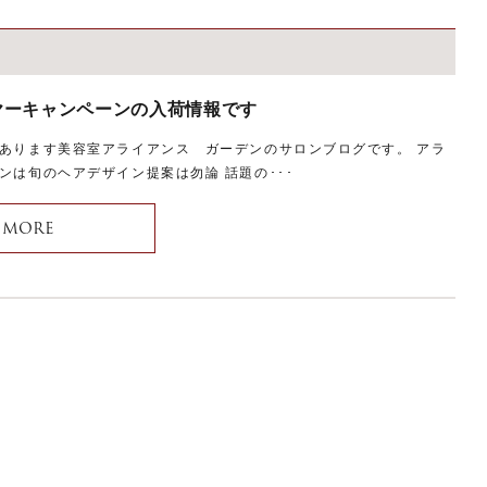
MENU
メニュー
WEBCOUPON
ヤーキャンペーンの入荷情報です
ウェブクーポン
あります美容室アライアンス ガーデンのサロンブログです。 アラ
RECRUIT
ンは旬のヘアデザイン提案は勿論 話題の･･･
リクルート
ONLINE SHOP
MORE
オンラインショップ
ご予約はこちらから