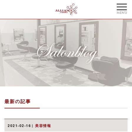
TOP
CONCEPT
トップ
コンセプト
NAIL
BLOG
ネイル
ブログ
STYLE
STAFF
スタイル
スタッフ
MENU
WEBCOUPON
メニュー
ウェブクーポン
最新の記事
RECRUIT
ONLINE SHOP
リクルート
オンラインショップ
ご予約はこちらから
2021-02-16
美容情報