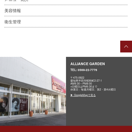
美容情報
衛生管理
ALLIANCE GARDEN
TEL:
0569-22-7776
〒475-0922
愛知県半田市昭和町2-27-1
AM9:30～PM8:00
※日曜日はPM6:30まで
休業日：毎週月曜日、第2・第4火曜日
▶ GoogleMapで見る