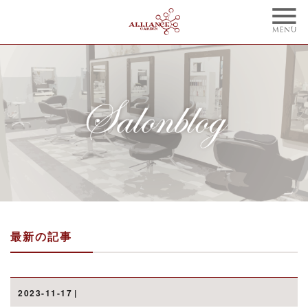
TOP
CONCEPT
トップ
コンセプト
NAIL
BLOG
ネイル
ブログ
STYLE
STAFF
スタイル
スタッフ
MENU
WEBCOUPON
メニュー
ウェブクーポン
最新の記事
RECRUIT
ONLINE SHOP
リクルート
オンラインショップ
ご予約はこちらから
2023-11-17