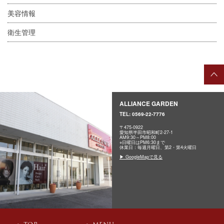
美容情報
衛生管理
ALLIANCE GARDEN
TEL:
0569-22-7776
〒475-0922
愛知県半田市昭和町2-27-1
AM9:30～PM8:00
※日曜日はPM6:30まで
休業日：毎週月曜日、第2・第4火曜日
▶ GoogleMapで見る