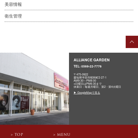
美容情報
衛生管理
ALLIANCE GARDEN
TEL:
0569-22-7776
〒475-0922
愛知県半田市昭和町2-27-1
AM9:30～PM8:00
※日曜日はPM6:30まで
休業日：毎週月曜日、第2・第4火曜日
▶ GoogleMapで見る
TOP
MENU