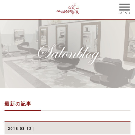
TOP
CONCEPT
トップ
コンセプト
NAIL
BLOG
ネイル
ブログ
STYLE
STAFF
スタイル
スタッフ
MENU
WEBCOUPON
メニュー
ウェブクーポン
最新の記事
RECRUIT
ONLINE SHOP
リクルート
オンラインショップ
ご予約はこちらから
2018-03-12