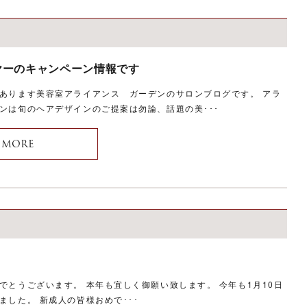
MENU
メニュー
WEBCOUPON
ヤーのキャンペーン情報です
ウェブクーポン
あります美容室アライアンス ガーデンのサロンブログです。 アラ
RECRUIT
ンは旬のヘアデザインのご提案は勿論、話題の美･･･
リクルート
ONLINE SHOP
MORE
オンラインショップ
ご予約はこちらから
でとうございます。 本年も宜しく御願い致します。 今年も1月10日
ました。 新成人の皆様おめで･･･