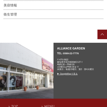
美容情報
衛生管理
ALLIANCE GARDEN
TEL:
0569-22-7776
〒475-0922
愛知県半田市昭和町2-27-1
AM9:30～PM8:00
※日曜日はPM6:30まで
休業日：毎週月曜日、第2・第4火曜日
▶ GoogleMapで見る
TOP
MENU