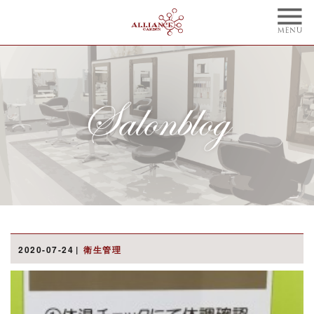
TOP
CONCEPT
トップ
コンセプト
NAIL
BLOG
ネイル
ブログ
STYLE
STAFF
スタイル
スタッフ
MENU
WEBCOUPON
メニュー
ウェブクーポン
RECRUIT
ONLINE SHOP
2020-07-24
衛生管理
リクルート
オンラインショップ
ご予約はこちらから