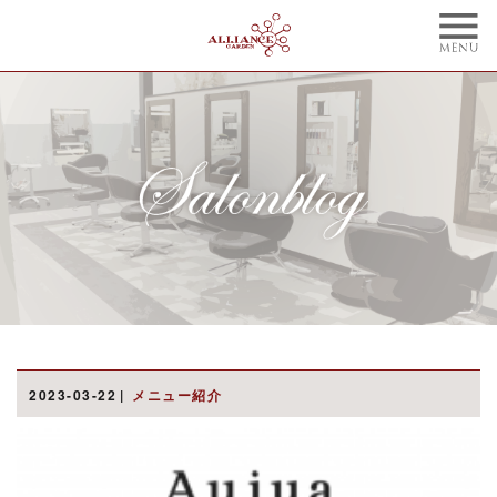
TOP
CONCEPT
トップ
コンセプト
NAIL
BLOG
ネイル
ブログ
STYLE
STAFF
スタイル
スタッフ
MENU
WEBCOUPON
メニュー
ウェブクーポン
RECRUIT
ONLINE SHOP
2023-03-22
メニュー紹介
リクルート
オンラインショップ
ご予約はこちらから