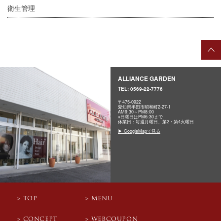
衛生管理
ALLIANCE GARDEN
TEL:
0569-22-7776
〒475-0922
愛知県半田市昭和町2-27-1
AM9:30～PM8:00
※日曜日はPM6:30まで
休業日：毎週月曜日、第2・第4火曜日
▶ GoogleMapで見る
TOP
MENU
CONCEPT
WEBCOUPON