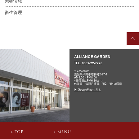
美容情報
衛生管理
ALLIANCE GARDEN
TEL:
0569-22-7776
〒475-0922
愛知県半田市昭和町2-27-1
AM9:30～PM8:00
※日曜日はPM6:30まで
休業日：毎週月曜日、第2・第4火曜日
▶ GoogleMapで見る
TOP
MENU