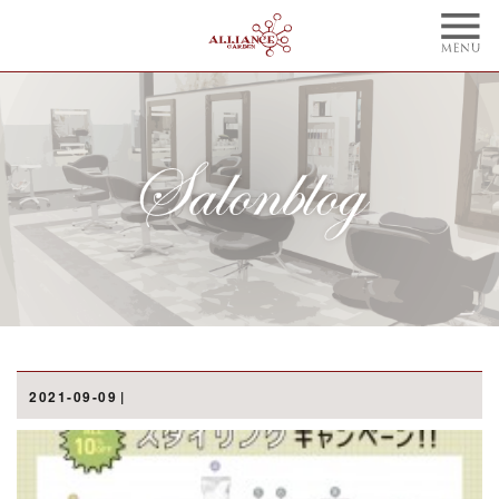
TOP
CONCEPT
トップ
コンセプト
NAIL
BLOG
ネイル
ブログ
STYLE
STAFF
スタイル
スタッフ
MENU
WEBCOUPON
メニュー
ウェブクーポン
RECRUIT
ONLINE SHOP
2021-09-09
リクルート
オンラインショップ
ご予約はこちらから