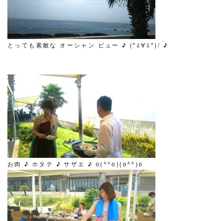
とっても素敵な オーシャン ビュー ♪ (*≧∀≦*)/ ♪
お肉 ♪ ホタテ ♪ サザエ ♪ o(^^o)(o^^)o