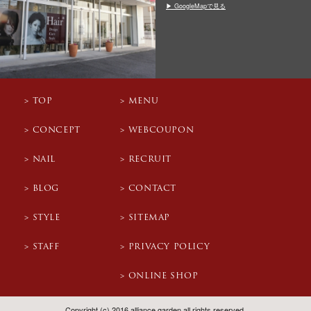
▶ GoogleMapで見る
TOP
MENU
CONCEPT
WEBCOUPON
NAIL
RECRUIT
BLOG
CONTACT
STYLE
SITEMAP
STAFF
PRIVACY POLICY
ONLINE SHOP
Copyright (c) 2016 alliance garden all rights reserved.