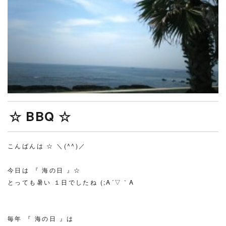
☆ BBQ ☆
こんばんは ☆ ＼(^^)／
今日は 『 海の日 』☆
とっても暑い １日でしたね (;A´▽｀A
毎年 『 海の日 』は