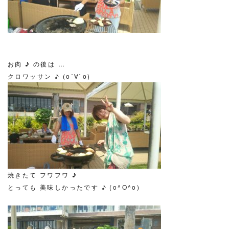
お肉 ♪ の後は …
クロワッサン ♪ (о´∀`о)
焼きたて フワフワ ♪
とっても 美味しかったです ♪ (o^O^o)