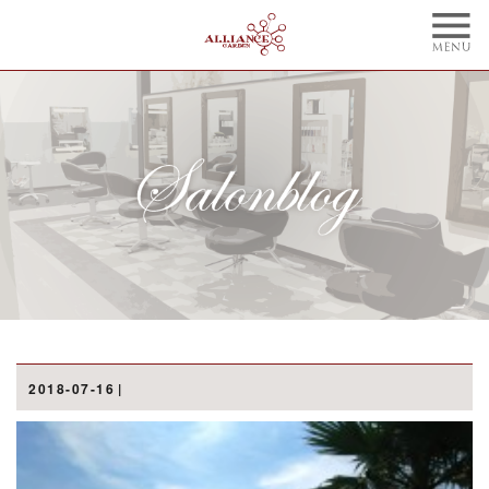
TOP
CONCEPT
トップ
コンセプト
NAIL
BLOG
ネイル
ブログ
STYLE
STAFF
スタイル
スタッフ
MENU
WEBCOUPON
メニュー
ウェブクーポン
RECRUIT
ONLINE SHOP
2018-07-16
リクルート
オンラインショップ
ご予約はこちらから