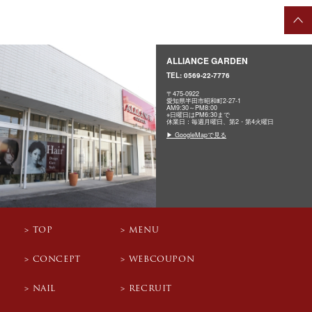
ALLIANCE GARDEN
TEL:
0569-22-7776
〒475-0922
愛知県半田市昭和町2-27-1
AM9:30～PM8:00
※日曜日はPM6:30まで
休業日：毎週月曜日、第2・第4火曜日
▶ GoogleMapで見る
TOP
MENU
CONCEPT
WEBCOUPON
NAIL
RECRUIT