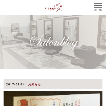
TOP
CONCEPT
トップ
コンセプト
NAIL
BLOG
ネイル
ブログ
STYLE
STAFF
スタイル
スタッフ
MENU
WEBCOUPON
メニュー
ウェブクーポン
RECRUIT
ONLINE SHOP
2017-09-24
お知らせ
リクルート
オンラインショップ
ご予約はこちらから