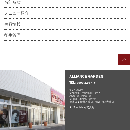
お知らせ
メニュー紹介
美容情報
衛生管理
ALLIANCE GARDEN
TEL:
0569-22-7776
〒475-0922
愛知県半田市昭和町2-27-1
AM9:30～PM8:00
※日曜日はPM6:30まで
休業日：毎週月曜日、第2・第4火曜日
▶ GoogleMapで見る