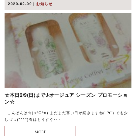
2020-02-09
お知らせ
☆本日2/9(日)まで♪オージュア シーズン プロモーショ
ン☆
こんばんは☆(o^O^o) まだまだ寒い日が続きますね( ´∀`) でも少
しづつ(*^^*)春はもうすぐ･･･
MORE