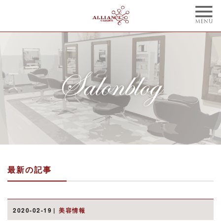
TOP
CONCEPT
トップ
コンセプト
NAIL
BLOG
ネイル
ブログ
STYLE
STAFF
スタイル
スタッフ
MENU
WEBCOUPON
メニュー
ウェブクーポン
最新の記事
RECRUIT
ONLINE SHOP
リクルート
オンラインショップ
ご予約はこちらから
2020-02-19
美容情報