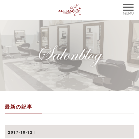
TOP
CONCEPT
トップ
コンセプト
NAIL
BLOG
ネイル
ブログ
STYLE
STAFF
スタイル
スタッフ
MENU
WEBCOUPON
メニュー
ウェブクーポン
最新の記事
RECRUIT
ONLINE SHOP
リクルート
オンラインショップ
ご予約はこちらから
2017-10-12