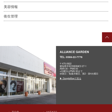
美容情報
衛生管理
ALLIANCE GARDEN
TEL:
0569-22-7776
〒475-0922
愛知県半田市昭和町2-27-1
AM9:30～PM8:00
※日曜日はPM6:30まで
休業日：毎週月曜日、第2・第4火曜日
▶ GoogleMapで見る