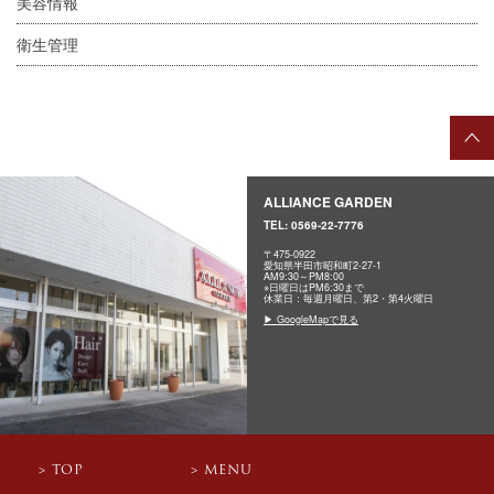
美容情報
衛生管理
ALLIANCE GARDEN
TEL:
0569-22-7776
〒475-0922
愛知県半田市昭和町2-27-1
AM9:30～PM8:00
※日曜日はPM6:30まで
休業日：毎週月曜日、第2・第4火曜日
▶ GoogleMapで見る
TOP
MENU