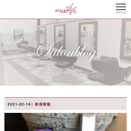
TOP
CONCEPT
トップ
コンセプト
NAIL
BLOG
ネイル
ブログ
STYLE
STAFF
スタイル
スタッフ
MENU
WEBCOUPON
メニュー
ウェブクーポン
RECRUIT
ONLINE SHOP
2021-02-16
美容情報
リクルート
オンラインショップ
ご予約はこちらから