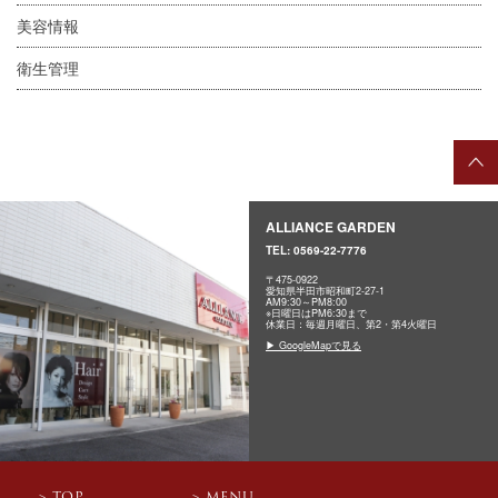
美容情報
衛生管理
ALLIANCE GARDEN
TEL:
0569-22-7776
〒475-0922
愛知県半田市昭和町2-27-1
AM9:30～PM8:00
※日曜日はPM6:30まで
休業日：毎週月曜日、第2・第4火曜日
▶ GoogleMapで見る
TOP
MENU