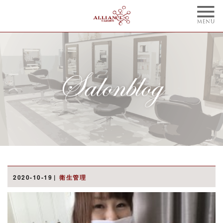
TOP
CONCEPT
トップ
コンセプト
NAIL
BLOG
ネイル
ブログ
STYLE
STAFF
スタイル
スタッフ
MENU
WEBCOUPON
メニュー
ウェブクーポン
RECRUIT
ONLINE SHOP
2020-10-19
衛生管理
リクルート
オンラインショップ
ご予約はこちらから