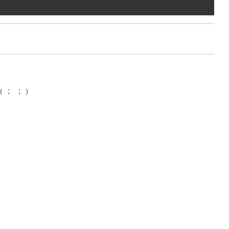
; ; ）
！