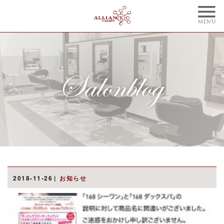
TOP
CONCEPT
トップ
コンセプト
NAIL
BLOG
ネイル
ブログ
STYLE
STAFF
スタイル
スタッフ
MENU
WEBCOUPON
メニュー
ウェブクーポン
RECRUIT
ONLINE SHOP
2018-11-26
お知らせ
リクルート
オンラインショップ
ご予約はこちらから