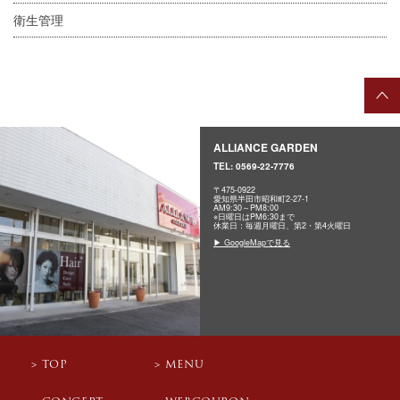
衛生管理
ALLIANCE GARDEN
TEL:
0569-22-7776
〒475-0922
愛知県半田市昭和町2-27-1
AM9:30～PM8:00
※日曜日はPM6:30まで
休業日：毎週月曜日、第2・第4火曜日
▶ GoogleMapで見る
TOP
MENU