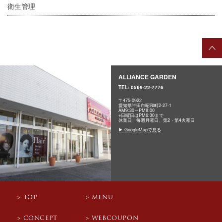
衛生管理
ALLIANCE GARDEN
TEL:
0569-22-7776
〒475-0922
愛知県半田市昭和町2-27-1
AM9:30～PM8:00
※日曜日はPM6:30まで
休業日：毎週月曜日、第2・第4火曜日
▶ GoogleMapで見る
TOP
MENU
CONCEPT
WEBCOUPON