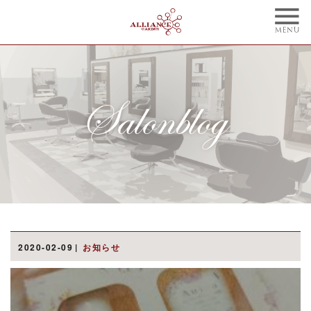
TOP
CONCEPT
トップ
コンセプト
NAIL
BLOG
ネイル
ブログ
STYLE
STAFF
スタイル
スタッフ
MENU
WEBCOUPON
メニュー
ウェブクーポン
RECRUIT
ONLINE SHOP
2020-02-09
お知らせ
リクルート
オンラインショップ
ご予約はこちらから