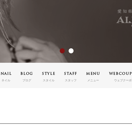
MENU
メニュー
WEBCOUPON
ウェブクーポン
RECRUIT
リクルート
ONLINE SHOP
オンラインショップ
NAIL
BLOG
STYLE
STAFF
MENU
WEBCOU
ご予約はこちらから
ネイル
ブログ
スタイル
スタッフ
メニュー
ウェブクーポ